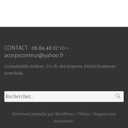
CONTACT : 06 84 48 07 10 –
acorpsconteur@yahoo.fr
Couménidès Audrey : 23, ch. des Sources, 94120 Fontenay-
sous-bois.
Rechercher :
Fièrement propulsé par WordPress
|
Thème : Toujours par
Automattic
.