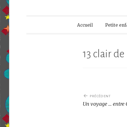
Accueil
Petite en
13 clair d
Navigation
PRÉCÉDENT
de
Un voyage … entre Ci
l’article